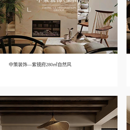
中策装饰—紫镜府280㎡自然风