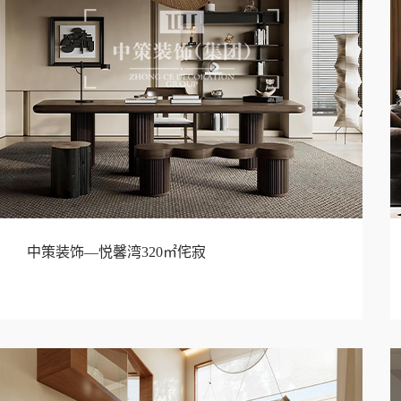
中策装饰—悦馨湾320㎡侘寂