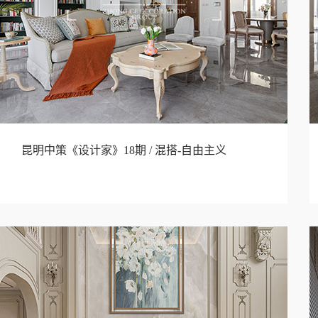
昆明中策《设计家》18期 / 混搭-自由主义