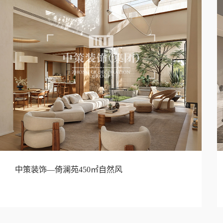
中策装饰—倚澜苑450㎡自然风