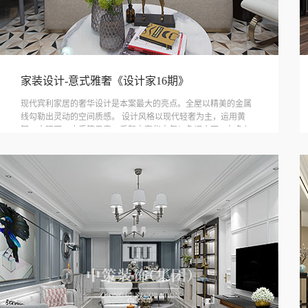
家装设计-意式雅奢《设计家16期》
现代宾利家居的奢华设计是本案最大的亮点。全屋以精美的金属
线勾勒出灵动的空间质感。 设计风格以现代轻奢为主，运用黄
铜、大理石、皮质等元素，看起来奢华大气！色调方面，灰色与
棕色搭配，简约大气！ 客厅沙发背景墙刷了灰色的乳胶漆，搭配
金属线条做装饰，顶部也有相同元素呼应。 在客厅设计了一堵半
墙，半墙上刚好拿来安装挂壁式电视机，连电视柜都省了。加上
一堵半墙后，将原本的客厅一分为二，空间反而显得很大。沙发
靠墙，墙面上还用金属色的墙咔进行装饰，看上去更加的美观。
半墙的另一侧就是书房区域，舍弃了独立的书桌，靠着半墙设置
了台面，容纳两个人办公、看书都不成问题。 卧室也延续了客厅
的色调，以灰色和棕色为主，蓝色点缀，整个空间色调协调统
一，将 优雅和高贵玩转出了新的高度。