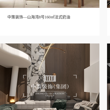
中策装饰—山海湾8号160㎡法式奶油