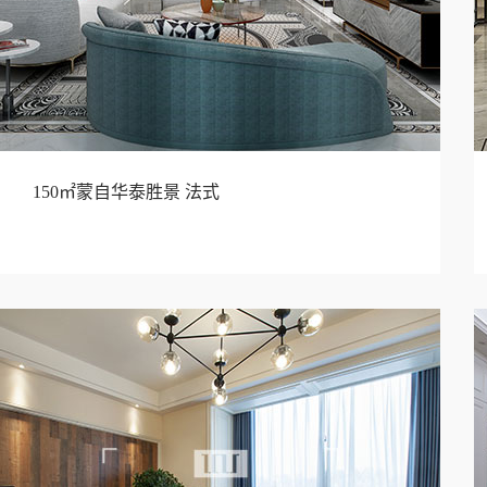
150㎡蒙自华泰胜景 法式