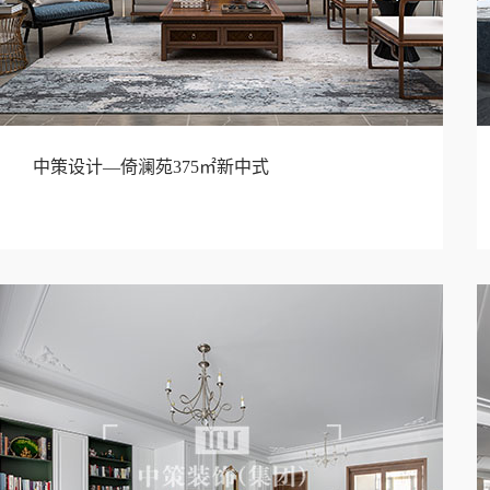
中策设计—倚澜苑375㎡新中式