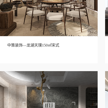
中策装饰—龙湖天璞150㎡宋式