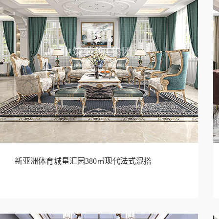
新亚洲体育城星汇园380㎡现代法式混搭