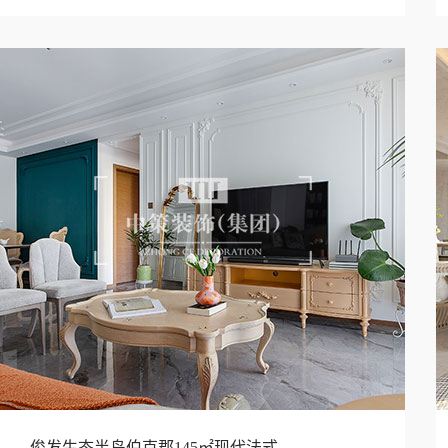
俊发生态半岛伯克郡145㎡现代法式