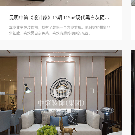
昆明中策《设计家》17期 115m²现代黑白灰硬朗世界
本案业主在装修前，就有了装修一个方案雏形。他对家的想象非
常细致，喜欢黑白灰色系，喜欢有质感硬朗的东西。