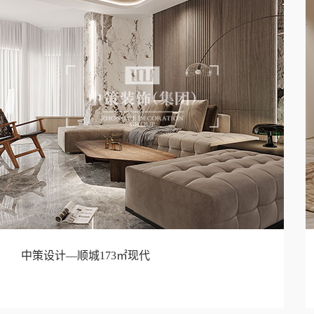
中策设计—顺城173㎡现代