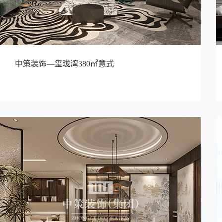
中策装饰—玺珑湾380㎡意式