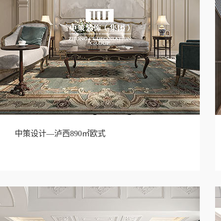
中策设计—泸西890㎡欧式