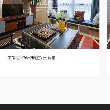
中策设计76㎡普照兴园 混搭