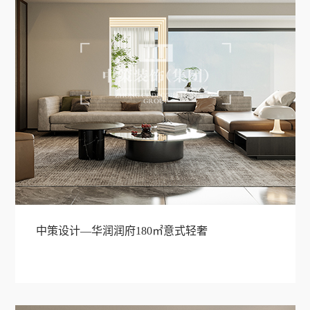
中策设计—华润润府180㎡意式轻奢