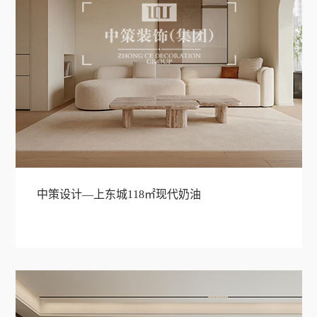
中策设计—上东城118㎡现代奶油