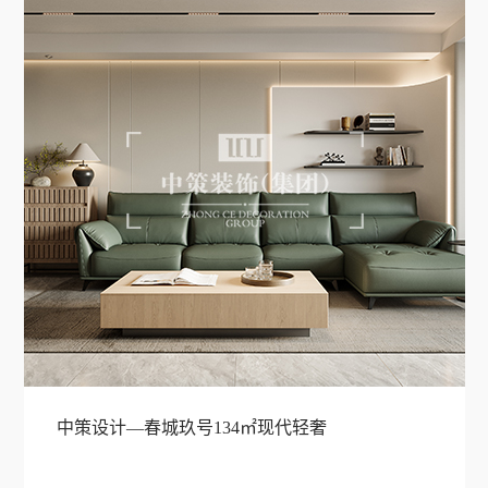
中策设计—春城玖号134㎡现代轻奢