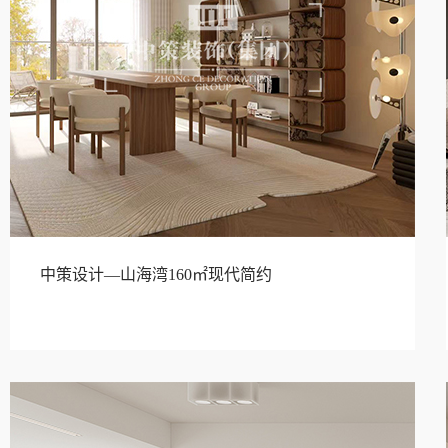
中策设计—山海湾160㎡现代简约