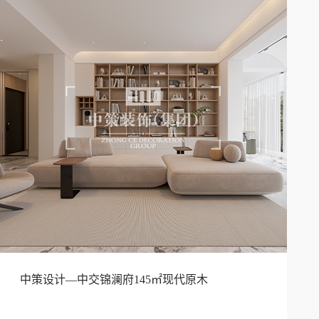
中策设计—中交锦澜府145㎡现代原木