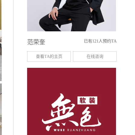
范荣奎
已有121人预约TA
查看TA的主页
在线咨询