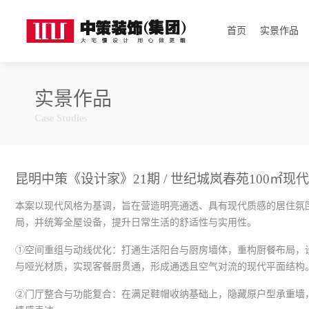
首页
实景作品
实景作品
Case Studies
昆明中策《设计家》21期 / 世纪城岚春苑100㎡现代
本案以现代风格为基调，旨在营造明亮通透、具有现代质感的居住氛
局，并统筹全屋设备，提升日常生活的舒适性与实用性。
①空间重组与动线优化：打通生活阳台与厨房墙体，重构厨餐布局，
与哑光材质，实现客餐厨贯通，形成通透且空气对流的现代平面结构
②门厅整合与功能复合：在满足鞋帽收纳基础上，隐藏原户型承重墙