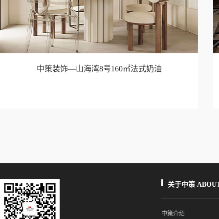
中策装饰—山海湾8号160㎡法式奶油
关于中策 ABOUT
中策介绍