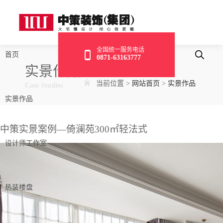
全国统一服务电话
首页
0871-63163777
实景作品
当前位置
>
网站首页
>
实景作品
Case Studies
实景作品
中策实景案例—倚澜苑300㎡轻法式
设计师工作室
热装楼盘