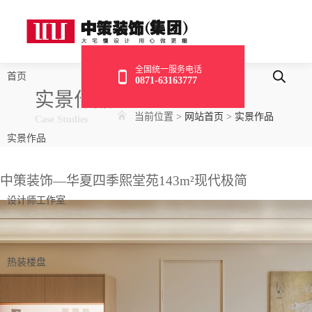
全国统一服务电话
首页
0871-63163777
实景作品
当前位置
>
网站首页
>
实景作品
Case Studies
实景作品
中策装饰—华夏四季熙堂苑143m²现代极简
设计师工作室
热装楼盘