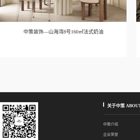
中策装饰—山海湾8号160㎡法式奶油
关于中策 ABOUT
中策介绍
企业荣誉