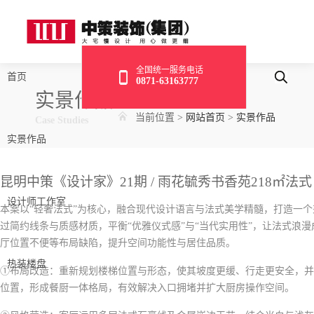
全国统一服务电话
首页
0871-63163777
实景作品
当前位置
>
网站首页
>
实景作品
Case Studies
实景作品
昆明中策《设计家》21期 / 雨花毓秀书香苑218㎡法式
设计师工作室
本案以“轻奢法式”为核心，融合现代设计语言与法式美学精髓，打造一
过简约线条与质感材质，平衡“优雅仪式感”与“当代实用性”，让法式浪
厅位置不便等布局缺陷，提升空间功能性与居住品质。
热装楼盘
①布局改造：重新规划楼梯位置与形态，使其坡度更缓、行走更安全，并
位置，形成餐厨一体格局，有效解决入口拥堵并扩大厨房操作空间。