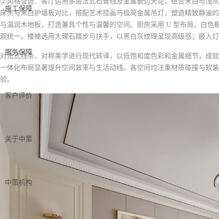
②风格营造：客厅运用多层法式石膏线及金属嵌边天花，结合米白与浅灰
施工保障
床头与米白护墙板对比，搭配艺术挂画与极简金属吊灯，塑造精致静谧的
与温润木地板，打造兼具个性与温馨的空间。厨房采用 U 型布局，白
观统一。楼梯选用大理石踏步与扶手，以黑白灰纹理呈现高级感；嵌入灯
服务保障
对法式线条、对称美学进行现代转译，以低饱和度色彩和金属细节，成就
一体化布局显著提升空间效率与生活动线。各空间均注重材质碰撞与软装
验。
客户评价
关于中策
中策机构